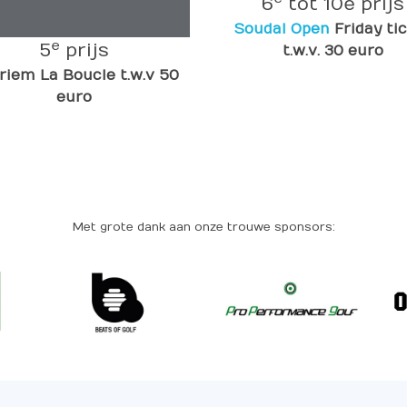
6
tot 10e prijs
Soudal Open
Friday ti
e
5
prijs
t.w.v. 30 euro
friem La Boucle t.w.v 50
euro
Met grote dank aan onze trouwe sponsors: