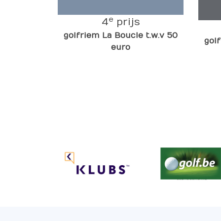
e
4
prijs
golfriem La Boucle t.w.v 50
gol
euro