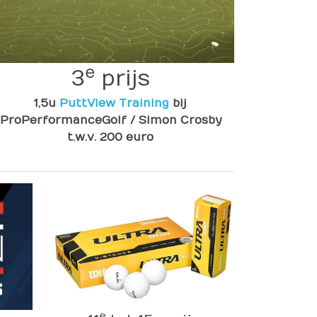
e
3
prijs
1,5u
PuttView Training
bij
ProPerformanceGolf / Simon Crosby
t.w.v. 200 euro
e