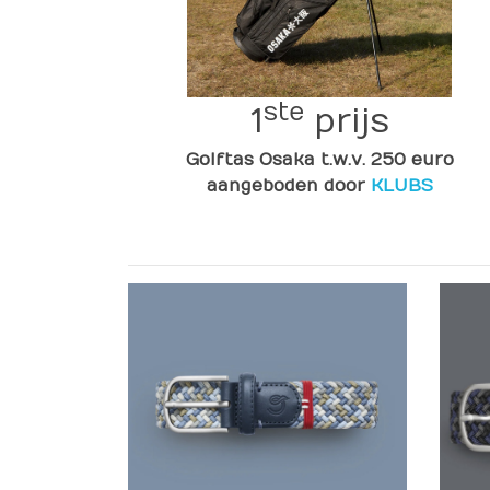
ste
1
prijs
Golftas Osaka t.w.v. 250 euro
aangeboden door
KLUBS