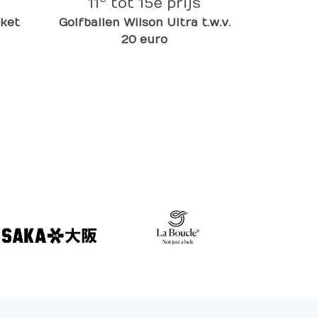
11
tot 15e prijs
cket
Golfballen Wilson Ultra t.w.v.
20 euro